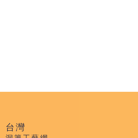
台灣
洞簫工藝網