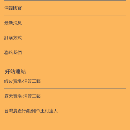
洞簫國寶
最新消息
訂購方式
聯絡我們
好站連結
蝦皮賣場-洞簫工藝
露天賣場-洞簫工藝
台灣農產行銷網|帝王柑達人